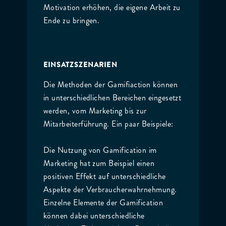
Motivation erhöhen, die eigene Arbeit zu
Ende zu bringen.
EINSATZSZENARIEN
Die Methoden der Gamifiaction können
in unterschiedlichen Bereichen eingesetzt
werden, vom Marketing bis zur
Mitarbeiterführung. Ein paar Beispiele:
Die Nutzung von Gamification im
Marketing hat zum Beispiel einen
positiven Effekt auf unterschiedliche
Aspekte der Verbraucherwahrnehmung.
Einzelne Elemente der Gamification
können dabei unterschiedliche