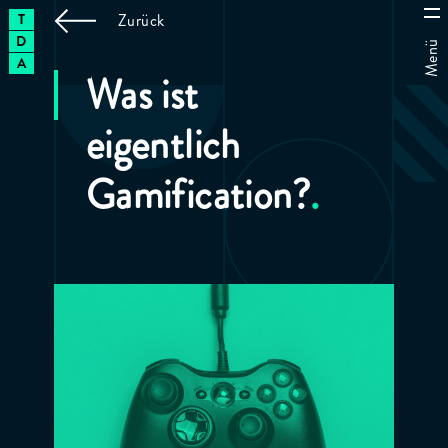
T
THE
Zurück
D
DIGITAL
Menü
A
ARCHITECTS
|
Was ist
eigentlich
Gamification?
.