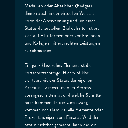
Medaillen oder Abzeichen (Badges)
dienen auch in der virtuellen Welt als
Form der Anerkennung und um einen
Status darzustellen. Ziel dahinter ist es,
sich auf Plattformen oder vor Freunden
und Kollegen mit erbrachten Leistungen
zu schmücken.
Ein ganz klassisches Element ist die
Fortschrittsanzeige. Hier wird klar
sichtbar, wie der Status der eigenen
Arbeit ist, wie weit man im Prozess
vorangeschritten ist und welche Schritte
noch kommen. In der Umsetzung
kommen vor allem visuelle Elemente oder
Prozentanzeigen zum Einsatz. Wird der
Status sichtbar gemacht, kann das die