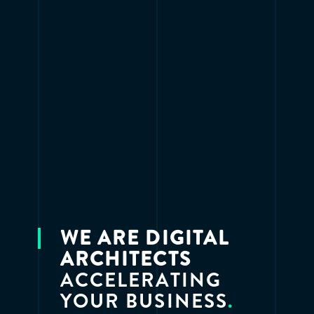
|
WE ARE DIGITAL
ARCHITECTS
ACCELERATING
YOUR BUSINESS
.