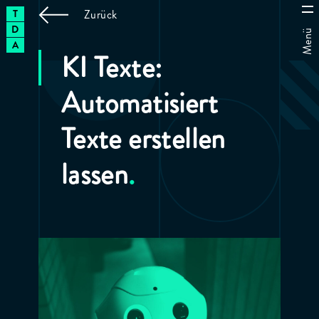
T
THE
Zurück
D
DIGITAL
Menü
A
ARCHITECTS
|
KI Texte:
Automatisiert
Texte erstellen
lassen
.