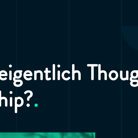
 eigentlich Thou
hip?
.