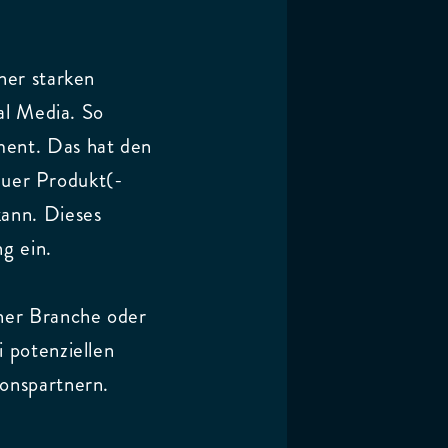
ner starken
al Media. So
ent. Das hat den
neuer Produkt(-
ann. Dieses
g ein.
ner Branche oder
 potenziellen
onspartnern.