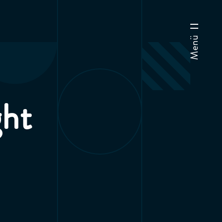
Menü
ght