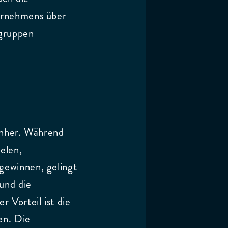
ernehmens über
gruppen
inher. Während
elen,
gewinnen, gelingt
und die
 Vorteil ist die
en. Die