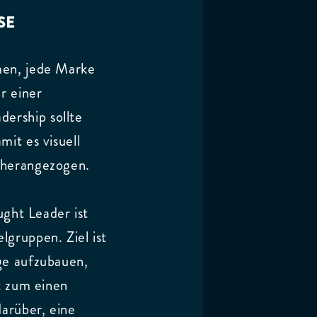
SE
men, jede Marke
r einer
ership sollte
it es visuell
 herangezogen.
ught Leader ist
gruppen. Ziel ist
ge aufzubauen,
t zum einen
darüber, eine