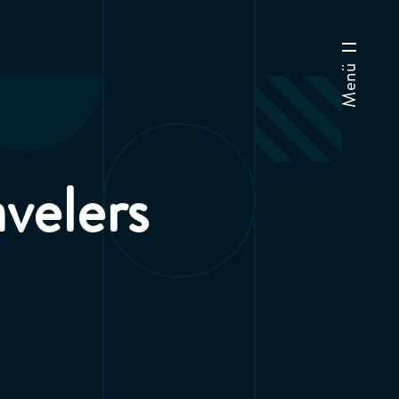
Menü
avelers