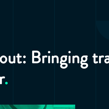
out: Bringing tr
r
.