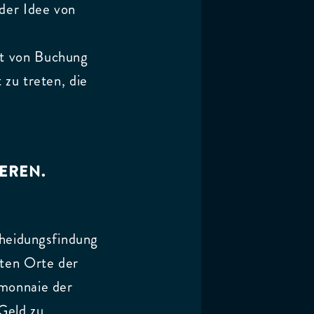
 der Idee von
rt von Buchung
 zu treten, die
IEREN.
scheidungsfindung
sten Orte der
emonnaie der
 Geld zu