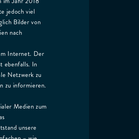
n im Jahr 2018
e jedoch viel
lich Bilder von
ien nach
em Internet. Der
 ebenfalls. In
ale Netzwerk zu
n zu informieren.
ialer Medien zum
as
tstand unsere
infachen – wie