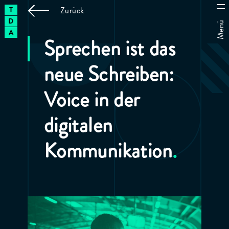
T
THE
Zurück
D
DIGITAL
Menü
A
ARCHITECTS
|
Sprechen ist das
neue Schreiben:
Voice in der
digitalen
Kommunikation
.